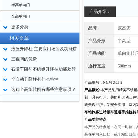
半高单向门
产品介绍：
全高单向门
更多分类
品牌
尼高迈
相关文章
产品外形
半高型
液压升降柱:主要应用场所及功能讲
产品功能
单向旋转,
解
三辊闸的优势
通行宽度
600mm
石墩车阻与不绣钢升降柱功能差异
全自动升降柱有什么特性
产品型号：NGM-Z05-2
选购全高旋转闸有哪些注意事项？
产品概述:
本产品采用精美不锈钢
刻，具有打开、关闭和运动三种
既美观经济，又安全实用。室内
车站旅客进站候车通道手推旋转
产品功能特点
本产品的特点是：在同一时刻，
装在单向入口处（或车站出口处