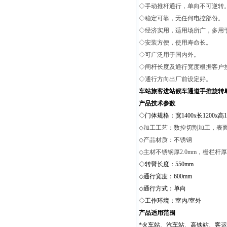
◇手动推杆通行，单向不可逆转
◇稳定可靠，无任何电控部份。
◇经济实用，适用场所广，多用
◇安装方便，使用寿命长。
◇可广泛用于国内外。
◇闸杆长度及通行宽度根据客户
◇通行方向出厂前设定好。
车站旅客进站候车通道手推旋转
产品技术参数
◇门体规格：宽1400x长1200x高1
◇
加工工艺：数控切割加工，表
◇
产品材质：不锈钢
◇
主材不锈钢厚
2.0mm，栅栏杆厚1
◇转臂长度：550mm
◇通行宽度：600mm
◇通行方式：单向
◇工作环境：室内/室外
产品适用范围
*火车站、汽车站、高铁站、客