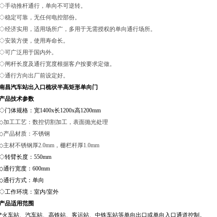
◇手动推杆通行，单向不可逆转。
◇稳定可靠，无任何电控部份。
◇经济实用，适用场所广，多用于无需授权的单向通行场所。
◇安装方便，使用寿命长。
◇可广泛用于国内外。
◇闸杆长度及通行宽度根据客户按要求定做。
◇通行方向出厂前设定好。
南昌汽车站出入口梳状半高矩形单向门
产品技术参数
◇门体规格：宽1400x长1200x高1200mm
◇
加工工艺：数控切割加工，表面抛光处理
◇
产品材质：不锈钢
◇
主材不锈钢厚
2.0mm，栅栏杆厚1.0mm
◇转臂长度：550mm
◇通行宽度：600mm
◇通行方式：单向
◇工作环境：室内/室外
产品适用范围
*火车站、汽车站、高铁站、客运站、中铁车站等单向出口或单向入口通道控制。