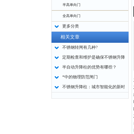
半高单向门
全高单向门
更多分类
相关文章
不锈钢转闸有几种?
定期检查和维护是确保不锈钢升降
柱较好效率工作的基础
半自动升降柱的优势有哪些？
*中的物理防范闸门
不锈钢升降柱：城市智能化的新时
代