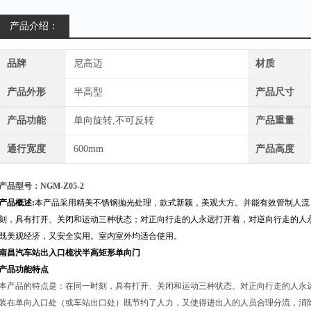
产品介绍：
品牌
尼高迈
材质
产品外形
半高型
产品尺寸
产品功能
单向旋转,不可反转
产品重量
通行宽度
600mm
产品高度
产品型号：NGM-Z05-2
产品概述:
本产品采用精美不锈钢抛光处理，款式新颖，美观大方。并能有效管制人流
刻，具有打开、关闭和运动三种状态；对正向行走的人永远打开着，对逆向行走的人
既美观经济，又安全实用。室内室外均适合使用。
南昌汽车站出入口梳状半高矩形单向门
产品功能特点
本产品的特点是：在同一时刻，具有打开、关闭和运动三种状态。对正向行走的人永
装在单向入口处（或车站出口处）既节约了人力，又使得进出入的人员合理分流，消