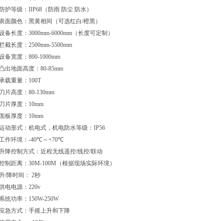
防护等级：
IIP68
（防雨
防尘
防水）
表面颜色：黑黄相间（可选红白
/
橙黑）
设备长度：
3000mm-6000mm（长度可定制）
拦截长度：
2500mm-5500mm
设备宽度：
800-1000mm
凸出地面高度：
80-85mm
承载重量：
100T
刀片高度：
80-130mm
刀片厚度：
10mm
面板厚度：
10mm
运动形式：机电式，机电防水等级：
IP56
工作环境：
-40
℃～
+70
℃
升降控制方式：近程无线遥控
/
线控
/
联动
控制距离：
30M-100M
（根据现场实际环境）
升
/
降时间：
2
秒
供电电源：
220v
系统功率：
150W-250W
应急方式：手摇上升和下降