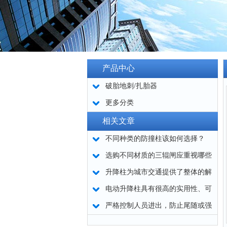
产品中心
破胎地刺/扎胎器
更多分类
相关文章
不同种类的防撞柱该如何选择？
选购不同材质的三辊闸应重视哪些
因素
升降柱为城市交通提供了整体的解
决方案
电动升降柱具有很高的实用性、可
靠性及安全性
严格控制人员进出，防止尾随或强
行闯入 -- 全高转闸选购要点