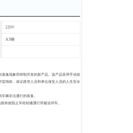
220V
A3钢
岗逃逸现象而研制开发的新产品。该产品采用手动按
野蛮闯岗，保证路管人员和单位保安人员的人生安全
动车辆非法通行的装备。
也能有效阻止车轮轱辘通行而被迫停车。