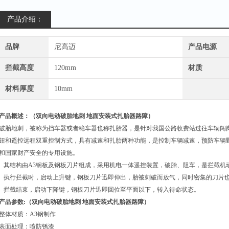
产品介绍：
品牌
尼高迈
产品电源
拦截高度
120mm
材质
材料厚度
10mm
产品概述：（
双向电动破胎地刺 地面安装式扎胎器路障
）
破胎地刺
，
被称为挡车器或者稳车器也称扎胎器，是针对我国公路收费站过往车辆闯
钮和遥控远程双重控制方式，具有减速和扎胎两种功能，是控制车辆减速，预防车辆
和国家财产安全的专用设施。
其结构由
A3
钢板及钢板刀片组成，采用机电一体遥控装置，破胎、阻车，是拦截机
执行拦截时，启动上升键，钢板刀片迅即伸出，胎被刺破而放气，同时密集的刀片
拦截结束，启动下降键，钢板刀片迅即回位至平面以下，转入待命状态。
产品参数
:（
双向电动破胎地刺 地面安装式扎胎器路障
）
整体材质：
A3
钢制作
表面处理：喷防锈漆