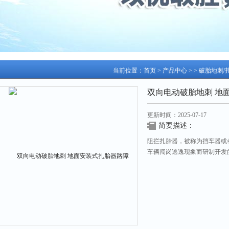
当前位置：
首页
>
产品中心
> >
破胎地刺/
双向电动破胎地刺 地
更新时间：2025-07-17
简要描述：
阻拦扎胎器，被称为挡车器或
车辆闯岗逃逸现象而研制开发
制方式，具有减速和扎胎两种
路管人员和单位保安人员的人
地刺 地面安装式扎胎器路障