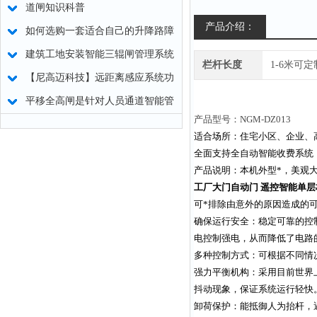
道闸知识科普
产品介绍：
如何选购一套适合自己的升降路障
设备
建筑工地安装智能三辊闸管理系统
栏杆长度
1-6米可定
的好处
【尼高迈科技】远距离感应系统功
能介绍及应用优势
平移全高闸是针对人员通道智能管
产品型号：
NGM-DZ013
理的高科技产品
适合场所：住宅小区、企业、
全面支持全自动智能收费系统
产品说明：本机外型*，美观
工厂大门自动门 遥控智能单
可*排除由意外的原因造成的
确保运行安全：稳定可靠的控
电控制强电，从而降低了电路
多种控制方式：可根据不同情
强力平衡机构：采用目前世界
抖动现象，保证系统运行轻快
卸荷保护：能抵御人为抬杆，