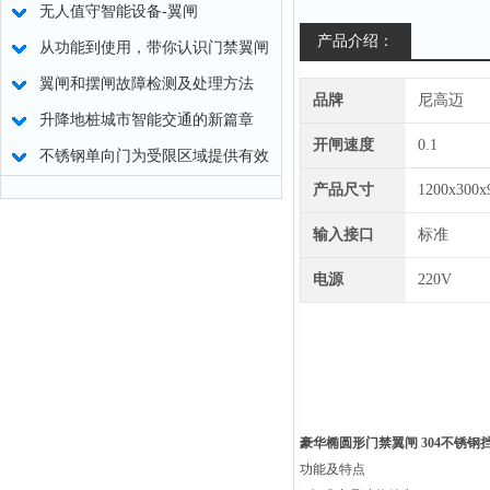
无人值守智能设备-翼闸
产品介绍：
从功能到使用，带你认识门禁翼闸
翼闸和摆闸故障检测及处理方法
品牌
尼高迈
升降地桩城市智能交通的新篇章
开闸速度
0.1
不锈钢单向门为受限区域提供有效
产品尺寸
1200x300
安全保护
输入接口
标准
电源
220V
豪华椭圆形门禁翼闸 304不锈钢
功能及特点