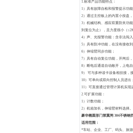
1.标准产品功能特点：
1）具有故障自检和报警提示功
2）通过主控板上的内置小按盘
3）机械结构、感应双重防夹功
到复位为止），且力度很小（≤2
4）声、光报警功能：含非法闯
5）具有防冲功能，在没有接收
6）伸缩臂同步功能；
7）具有自动复位功能，开闸后
8）断电后通道自动敞开，上电
9） 可与多种读卡设备相挂接，
10）可单向或双向控制人员进出
11）可直接通过管理计算机实现
2.可扩展功能：
1）计数功能；
2）机箱加长，伸缩臂材料选择。
豪华椭圆形门禁翼闸 304不锈钢
适用范围：
*车站、企业、工厂、码头、旅