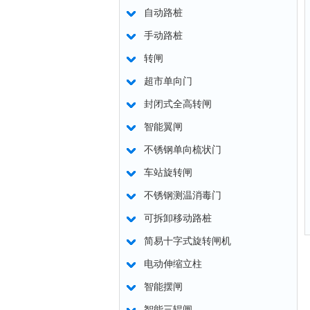
自动路桩
手动路桩
转闸
超市单向门
封闭式全高转闸
智能翼闸
不锈钢单向梳状门
车站旋转闸
不锈钢测温消毒门
可拆卸移动路桩
简易十字式旋转闸机
电动伸缩立柱
智能摆闸
智能三辊闸