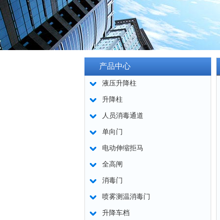
产品中心
液压升降柱
升降柱
人员消毒通道
单向门
电动伸缩拒马
全高闸
消毒门
喷雾测温消毒门
升降车档