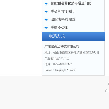
智能测温雾化消毒通道门舱
手动单向转闸门
破胎地刺/扎胎器
手提移动柱
联系方式
广东尼高迈科技有限公司
地址：佛山市南海区丹灶镇建沙路联东U谷
产业园16座102厂房
传真：0757-88010377
E-mail：fsngm@126.com
广