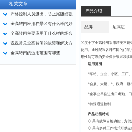
相关文章
产品介绍：
严格控制人员进出，防止尾随或强
行闯入 -- 全高转闸选购要点
全高转闸应用在景区有什么样的好
品牌
尼高迈
处
全高转闸主要应用于什么样的场合
呢?
90度十字全高转闸采用精美不
说说常见全高转闸的故障和解决方
使用。通过配置各种不同的门禁控
法
全高转闸的适用范围有哪些
用性能可靠的安全保护装置和实
适用范围
*车站、企业、小区、工厂
*会展、大厦、*、政府、银
*企事业单位进出口考勤、
*特殊通道控制
产品功能特点
◇ 具有故障自检功能，方便
◇ 具有多种工作模式可供选择