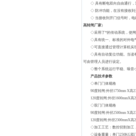
◇ 具有断电双向自由通行，通
◇ 防冲功能，在没有接收到
◇ 当接收到开门信号时，电磁
高转闸厂家
）
◇采用了*的传动系统，使闸
◇具有统一、标准的对外电气
◇可直接通过管理计算机实现
◇具有自动复位功能。当读有效
可由管理人员进行设定。
◇整个系统运行平稳、噪音
产品技术参数
◇单门门体规格
90度转闸:外径1750mm X高2
120度转闸:外径1600mmX高2
◇双门门体规格
90度转闸:外径2500mm X高2
120度转闸:外径2300mmX高2
◇加工工艺：数控切割加工，
◇设备重量：单门250KG双门4