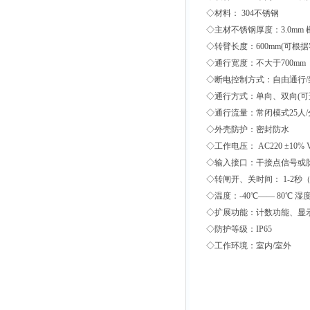
◇材料： 304不锈钢
◇主材不锈钢厚度：3.0mm 栅
◇转臂长度：600mm(可根据
◇通行宽度：不大于700mm
◇断电控制方式：自由通行/禁
◇通行方式：单向、双向(可
◇通行流量：常闭模式25人/分
◇外壳防护：密封防水
◇工作电压： AC220 ±10% V/5
◇输入接口：干接点信号或脉宽≥5
◇转闸开、关时间： 1-2秒
◇温度：-40℃—— 80℃ 湿度
◇扩展功能：计数功能、显示
◇防护等级：IP65
◇工作环境：室内/室外