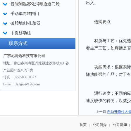
出入。
智能测温雾化消毒通道门舱
手动单向转闸门
选购要点
破胎地刺/扎胎器
手提移动柱
材质与工艺：优先选择采
联系方式
看生产工艺，如焊接是否
广东尼高迈科技有限公司
地址：佛山市南海区丹灶镇建沙路联东U谷
功能需求：根据实际使
产业园16座102厂房
随功能强的产品；对于有
传真：0757-88010377
E-mail：fsngm@126.com
通行速度：不同的应用
速度较快的转闸，以减少
上一篇
自动升降柱大
首页
公司简介
公司新闻
|
|
|