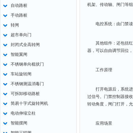
机架、传动轴、闸门等组
自动路桩
手动路桩
电控系统：由门禁读卡
转闸
超市单向门
其他组件：还包括红外
封闭式全高转闸
器，可以自由调节回位，
智能翼闸
不锈钢单向梳状门
工作原理
车站旋转闸
不锈钢测温消毒门
打开电源后，系统进入
可拆卸移动路桩
过信号。门禁控制器接收
简易十字式旋转闸机
转动角度，闸门打开，允
电动伸缩立柱
智能摆闸
应用场景
智能三辊闸