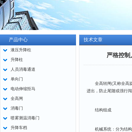
产品中心
技术文章
液压升降柱
严格控制
升降柱
人员消毒通道
单向门
全高转闸(又称全高旋
电动伸缩拒马
进出，防止尾随或强行闯
全高闸
消毒门
结构组成
喷雾测温消毒门
升降车档
机械系统：分为结构架