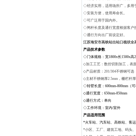
◇经济实用，适用场所广，多用
◇安装方便，使用寿命长。
◇可广泛用于国内外。
◇闸杆长度及通行宽度根据客户
◇通行方向出厂前设定好。
江苏海安市高铁站出站口梳状全
产品技术参数
◇门体规格：宽1800x长1500x
◇
加工工艺：数控切割加工，表
◇
产品材质：201/304不锈钢可选
◇
主材不锈钢厚
2.5mm
，
栅栏杆厚
◇转臂长度：
600mm
-800mm
（可
◇通行宽度：
650mm-850mm
◇通行方式：单向
◇工作环境：室内
/
室外
产品适用范围
*
火车站、汽车站、高铁站、客运
*小区、工厂、建筑工地、码头