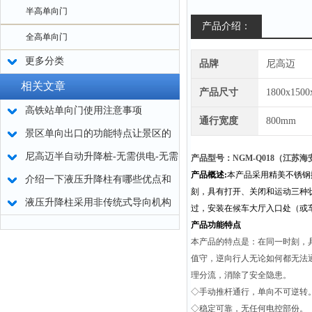
半高单向门
产品介绍：
全高单向门
更多分类
品牌
尼高迈
相关文章
产品尺寸
1800x150
高铁站单向门使用注意事项
通行宽度
800mm
景区单向出口的功能特点让景区的
行人出入口管理更加便捷
尼高迈半自动升降桩-无需供电-无需
产品型号：NGM-Q018（江
产品概述:
本产品采用精美不锈钢
布线管
介绍一下液压升降柱有哪些优点和
刻，具有打开、关闭和运动三种
作用？
液压升降柱采用非传统式导向机构
过，安装在候车大厅入口处（或
设计
产品功能特点
本产品的特点是：在同一时刻，
值守，逆向行人无论如何都无法
理分流，消除了安全隐患。
◇手动推杆通行，单向不可逆转
◇稳定可靠，无任何电控部份。