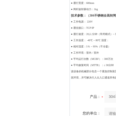
● 通行宽度：600mm
● 闸杆旋转驱动力：1kg
技术参数：（304不锈钢全高转闸
● 工作电源： 220V
● 通信接口：TCP/IP
● 通行速度：20人/分钟（常闭模式）~ 
● 工作温度： -40℃ ~ 80℃ 湿度：
● 相对湿度：5％ ~ 95%（不冷凝）
● 工作环境：室内 / 室外
● 平均运行次数（MCBF）：300万次
● 平均修复时间（MTTR）：≤ 30分钟
该设备的机械部分包含一个紧急控制装
筑环境，并可解决行人出入口通道所有
产品：
您的单位：