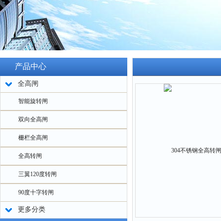
产品中心
全高闸
智能旋转闸
双向全高闸
栅栏全高闸
全高转闸
三翼120度转闸
90度十字转闸
更多分类