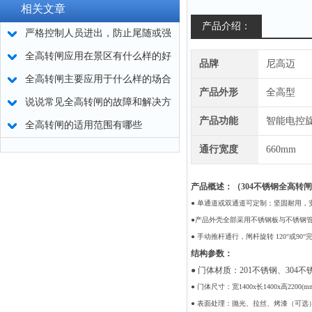
相关文章
产品介绍：
严格控制人员进出，防止尾随或强
行闯入 -- 全高转闸选购要点
全高转闸应用在景区有什么样的好
品牌
尼高迈
处
全高转闸主要应用于什么样的场合
产品外形
全高型
呢?
说说常见全高转闸的故障和解决方
产品功能
智能电控
法
全高转闸的适用范围有哪些
通行宽度
660mm
产品概述：（
304不锈钢全高转闸
● 单通道或双通道可定制；坚固耐用
●产品外壳全部采用不锈钢板与不锈钢
● 手动推杆通行，闸杆旋转 120°或
结构参数：
● 门体材质：201不锈钢、304
● 门体尺寸：宽1400x长1400x高2200(m
● 表面处理：抛光、拉丝、烤漆（可选