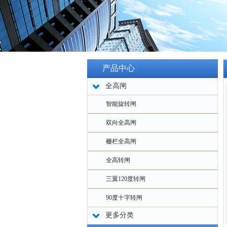
产品中心
全高闸
智能旋转闸
双向全高闸
栅栏全高闸
全高转闸
三翼120度转闸
90度十字转闸
更多分类