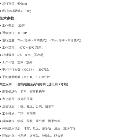
● 通行宽度：600mm
● 闸杆旋转驱动力：1kg
技术参数：
● 工作电源： 220V
● 通信接口：TCP/IP
● 通行速度：20人/分钟（常闭模式）~ 30人/分钟（常开模式）
● 工作温度： -40℃ ~ 80℃ 湿度：
● 相对湿度：5％ ~ 95%（不冷凝）
● 工作环境：室内 / 室外
● 平均运行次数（MCBF）：300万次
● 平均修复时间（MTTR）：≤ 30分钟
典型应用：（
智能电控全高转闸单门进出刷卡考勤
）
● 高安保场合：监所、军事机构等
● 办公场所：政府机关等
● 居住场所：小区、社区、公寓、宿舍等
● 工业设施：厂区、车间等
● 科教单位：学校、院校、研究所、图书馆等
● 休闲娱乐场所：球馆、景区、游乐场、酒店、游泳馆等
● 运输站点：汽车站、火车站、地铁站、码头等