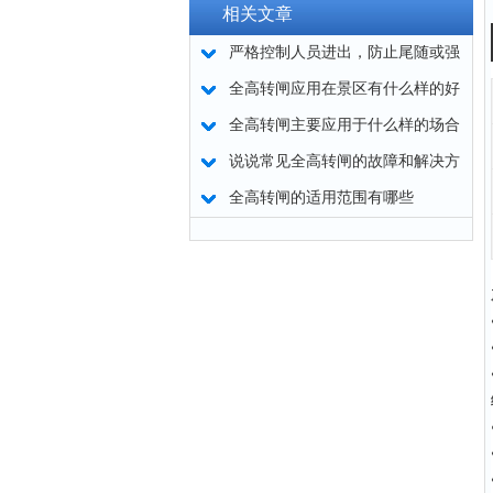
相关文章
严格控制人员进出，防止尾随或强
行闯入 -- 全高转闸选购要点
全高转闸应用在景区有什么样的好
处
全高转闸主要应用于什么样的场合
呢?
说说常见全高转闸的故障和解决方
法
全高转闸的适用范围有哪些