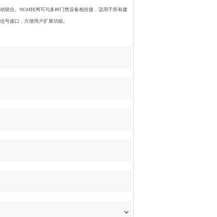
动锁合。NGM转闸可与多种门禁设备相挂接，适用于所有建
信号接口，方便用户扩展功能。