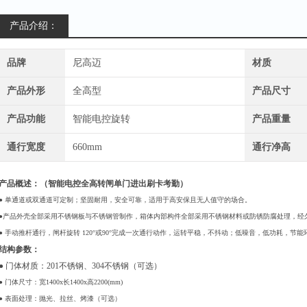
产品介绍：
品牌
尼高迈
材质
产品外形
全高型
产品尺寸
产品功能
智能电控旋转
产品重量
通行宽度
660mm
通行净高
产品概述：（
智能电控全高转闸单门进出刷卡考勤
）
● 单通道或双通道可定制；坚固耐用，安全可靠，适用于高安保且无人值守的场合。
●产品外壳全部采用不锈钢板与不锈钢管制作，箱体内部构件全部采用不锈钢材料或防锈防腐处理，经
● 手动推杆通行，闸杆旋转 120°或90°完成一次通行动作，运转平稳，不抖动；低噪音，低功耗，节能
结构参数：
● 门体材质：201不锈钢、304不锈钢（可选）
● 门体尺寸：宽1400x长1400x高2200(mm)
● 表面处理：抛光、拉丝、烤漆（可选）