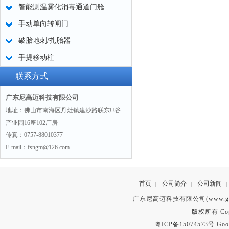
智能测温雾化消毒通道门舱
手动单向转闸门
破胎地刺/扎胎器
手提移动柱
联系方式
广东尼高迈科技有限公司
地址：佛山市南海区丹灶镇建沙路联东U谷
产业园16座102厂房
传真：0757-88010377
E-mail：fsngm@126.com
首页
公司简介
公司新闻
|
|
|
广东尼高迈科技有限公司(www.gd
版权所有 Copyr
粤ICP备15074573号
Goo