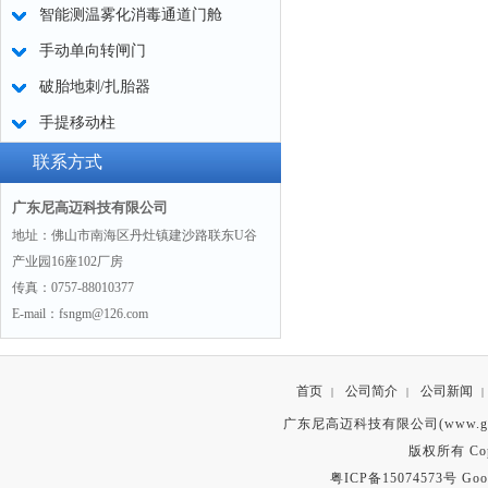
智能测温雾化消毒通道门舱
手动单向转闸门
破胎地刺/扎胎器
手提移动柱
联系方式
广东尼高迈科技有限公司
地址：佛山市南海区丹灶镇建沙路联东U谷
产业园16座102厂房
传真：0757-88010377
E-mail：fsngm@126.com
首页
公司简介
公司新闻
|
|
|
广东尼高迈科技有限公司(www.gd
版权所有 Copyr
粤ICP备15074573号
Goo