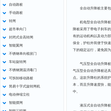
自动路桩
全自动升降桩主要包括
手动路桩
转闸
机电型全自动升降桩通
降桩采用了带电子刹车的
超市单向门
有的运动机构以及动力部
封闭式全高转闸
保全，护柱外筒便于快速
智能翼闸
下的稳定运行，避免因为
不锈钢单向梳状门
车站旋转闸
气压型全自动升降桩是
不锈钢测温消毒门
气压型全自动升降桩还具
点。这款升降柱的系统护
可拆卸移动路桩
本，而且升降速度快，能
简易十字式旋转闸机
中。
电动伸缩立柱
智能摆闸
液压式全自动升降桩通
智能三辊闸