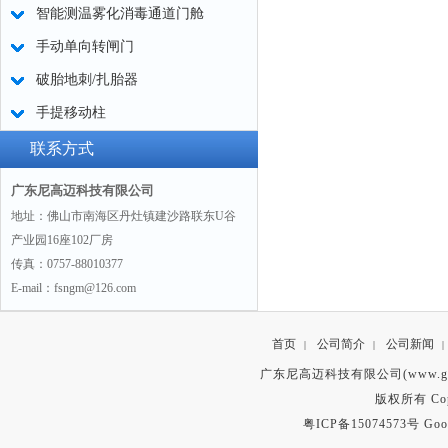
智能测温雾化消毒通道门舱
手动单向转闸门
破胎地刺/扎胎器
手提移动柱
联系方式
广东尼高迈科技有限公司
地址：佛山市南海区丹灶镇建沙路联东U谷
产业园16座102厂房
传真：0757-88010377
E-mail：fsngm@126.com
首页
公司简介
公司新闻
|
|
|
广东尼高迈科技有限公司(www.gd
版权所有 Copyr
粤ICP备15074573号
Goo