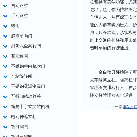
柱都具有美学功能，尤其
自动路桩
进出，也可作为护栏圈定
手动路桩
车辆进来，从而保证安全
证的人群车辆的进入。护
转闸
用，只在款式，形状和材
超市单向门
制止交通的护柱和用来处
封闭式全高转闸
击时车辆的行驶速度。
智能翼闸
不锈钢单向梳状门
全自动升降柱
除了可
车站旋转闸
人车隔离立柱、隔离栏杆
不锈钢测温消毒门
管理着交通和行人。在步
降立柱管理着每个通道，
可拆卸移动路桩
简易十字式旋转闸机
上一篇
车站出
电动伸缩立柱
智能摆闸
智能三辊闸