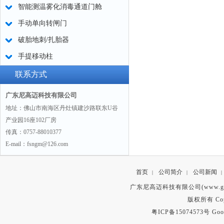
智能测温雾化消毒通道门舱
手动单向转闸门
破胎地刺/扎胎器
手提移动柱
联系方式
广东尼高迈科技有限公司
地址：佛山市南海区丹灶镇建沙路联东U谷
产业园16座102厂房
传真：0757-88010377
E-mail：fsngm@126.com
首页
公司简介
公司新闻
|
|
|
广东尼高迈科技有限公司(www.gd
版权所有 Copyr
粤ICP备15074573号
Goo