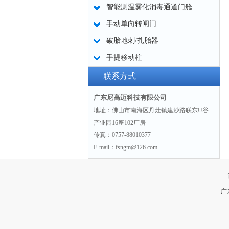
智能测温雾化消毒通道门舱
手动单向转闸门
破胎地刺/扎胎器
手提移动柱
联系方式
广东尼高迈科技有限公司
地址：佛山市南海区丹灶镇建沙路联东U谷
产业园16座102厂房
传真：0757-88010377
E-mail：fsngm@126.com
广