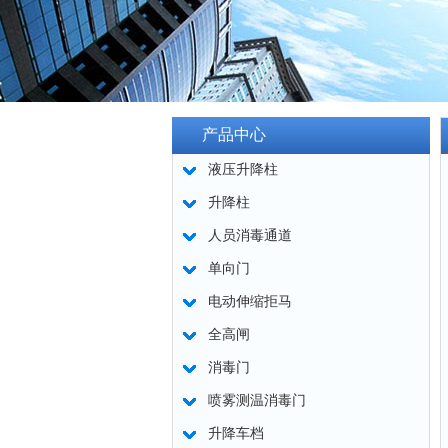
产品中心
液压升降柱
升降柱
人员消毒通道
单向门
电动伸缩拒马
全高闸
消毒门
喷雾测温消毒门
升降车档