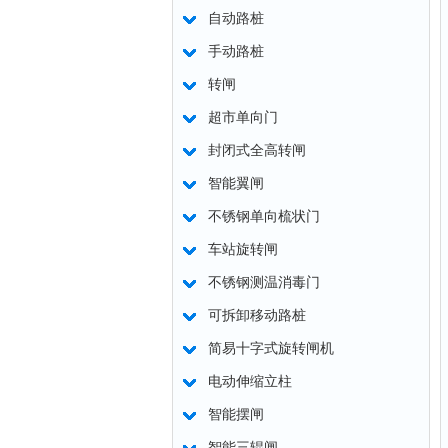
自动路桩
手动路桩
转闸
超市单向门
封闭式全高转闸
智能翼闸
不锈钢单向梳状门
车站旋转闸
不锈钢测温消毒门
可拆卸移动路桩
简易十字式旋转闸机
电动伸缩立柱
智能摆闸
智能三辊闸