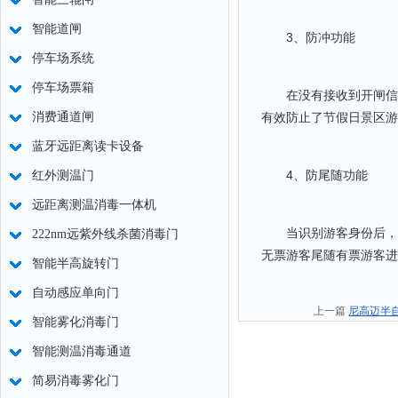
智能道闸
3、防冲功能
停车场系统
停车场票箱
在没有接收到开闸信号时
消费通道闸
有效防止了节假日景区游
蓝牙远距离读卡设备
4、防尾随功能
红外测温门
远距离测温消毒一体机
当识别游客身份后，
222nm远紫外线杀菌消毒门
无票游客尾随有票游客进
智能半高旋转门
自动感应单向门
上一篇
尼高迈半
智能雾化消毒门
智能测温消毒通道
简易消毒雾化门