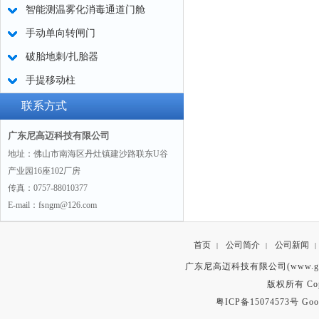
智能测温雾化消毒通道门舱
手动单向转闸门
破胎地刺/扎胎器
手提移动柱
联系方式
广东尼高迈科技有限公司
地址：佛山市南海区丹灶镇建沙路联东U谷
产业园16座102厂房
传真：0757-88010377
E-mail：fsngm@126.com
首页
公司简介
公司新闻
|
|
|
广东尼高迈科技有限公司(www.gd
版权所有 Copyr
粤ICP备15074573号
Goo