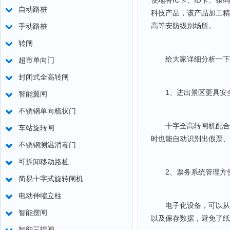
便地将IC卡、ID卡、
自动路桩
科技产品，该产品加工精
高等安防级别场所。
手动路桩
转闸
给大家详细分析一下
超市单向门
封闭式全高转闸
1、进出景区更具安
智能翼闸
不锈钢单向梳状门
十字全高转闸机配合检
车站旋转闸
时也能自动识别出假票、
不锈钢测温消毒门
可拆卸移动路桩
2、票务系统管理方
简易十字式旋转闸机
电动伸缩立柱
电子化设备，可以从票
智能摆闸
以及保存数据，避免了纸
智能三辊闸