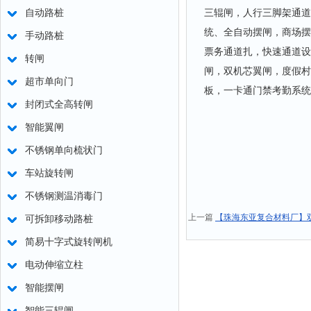
三辊闸，人行三脚架通道
自动路桩
统、全自动摆闸，商场摆
手动路桩
票务通道扎，快速通道设
转闸
闸，双机芯翼闸，度假村
超市单向门
板，一卡通门禁考勤系统
封闭式全高转闸
智能翼闸
不锈钢单向梳状门
车站旋转闸
不锈钢测温消毒门
上一篇
【珠海东亚复合材料厂】
可拆卸移动路桩
简易十字式旋转闸机
电动伸缩立柱
智能摆闸
智能三辊闸