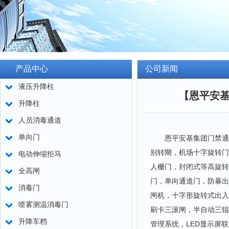
产品中心
公司新闻
液压升降柱
【恩平安
升降柱
人员消毒通道
单向门
恩平安基集团门禁通道
别转閘，机场十字旋转门
电动伸缩拒马
人栅门，封闭式等高旋转
全高闸
门，单向通道门，防暴出
消毒门
闸机，十字形旋转式出入
喷雾测温消毒门
刷卡三滚闸，半自动三辊
升降车档
管理系统，LED显示屏