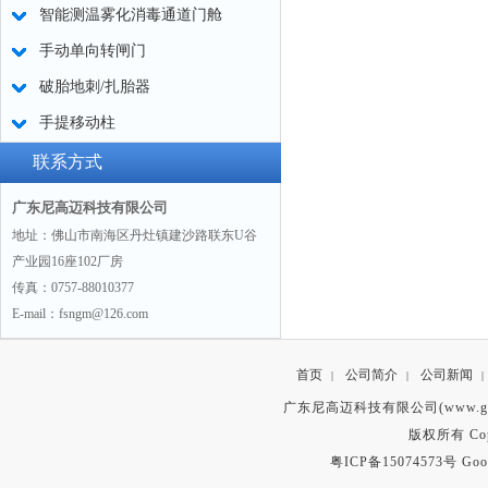
智能测温雾化消毒通道门舱
手动单向转闸门
破胎地刺/扎胎器
手提移动柱
联系方式
广东尼高迈科技有限公司
地址：佛山市南海区丹灶镇建沙路联东U谷
产业园16座102厂房
传真：0757-88010377
E-mail：fsngm@126.com
首页
公司简介
公司新闻
|
|
|
广东尼高迈科技有限公司(www.gd
版权所有 Copyr
粤ICP备15074573号
Goo