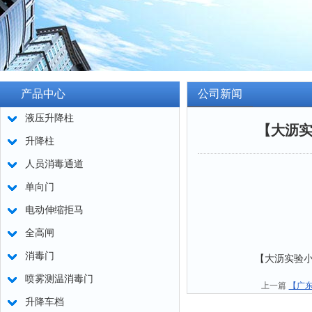
产品中心
公司新闻
液压升降柱
【大沥实
升降柱
人员消毒通道
单向门
电动伸缩拒马
全高闸
消毒门
【大沥实验小学】学
喷雾测温消毒门
上一篇
【广
升降车档