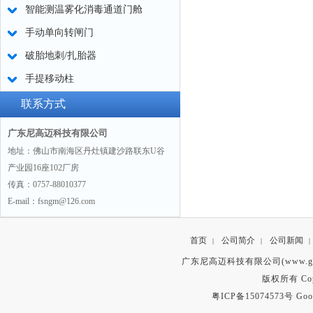
智能测温雾化消毒通道门舱
手动单向转闸门
破胎地刺/扎胎器
手提移动柱
联系方式
广东尼高迈科技有限公司
地址：佛山市南海区丹灶镇建沙路联东U谷
产业园16座102厂房
传真：0757-88010377
E-mail：fsngm@126.com
首页
公司简介
公司新闻
|
|
|
广东尼高迈科技有限公司(www.gd
版权所有 Copyr
粤ICP备15074573号
Goo