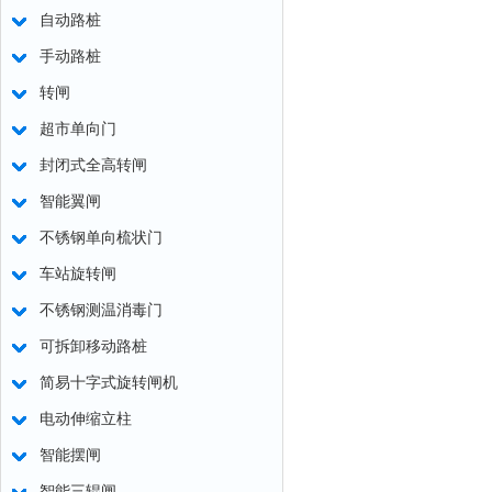
自动路桩
手动路桩
转闸
超市单向门
封闭式全高转闸
智能翼闸
不锈钢单向梳状门
车站旋转闸
不锈钢测温消毒门
可拆卸移动路桩
简易十字式旋转闸机
电动伸缩立柱
智能摆闸
智能三辊闸