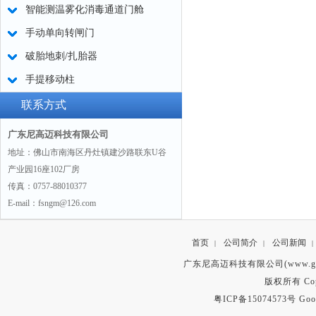
智能测温雾化消毒通道门舱
手动单向转闸门
破胎地刺/扎胎器
手提移动柱
联系方式
广东尼高迈科技有限公司
地址：佛山市南海区丹灶镇建沙路联东U谷
产业园16座102厂房
传真：0757-88010377
E-mail：fsngm@126.com
首页
公司简介
公司新闻
|
|
|
广东尼高迈科技有限公司(www.gd
版权所有 Copyr
粤ICP备15074573号
Goo