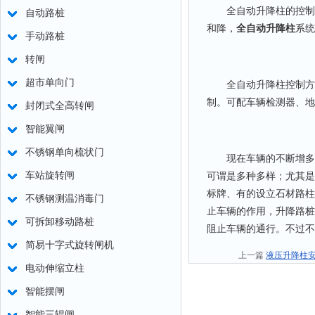
全自动升降柱的控制系
自动路桩
和降，
全自动升降柱
系统
手动路桩
转闸
超市单向门
全自动升降柱控制方式
制。可配车辆检测器、地
封闭式全高转闸
智能翼闸
不锈钢单向梳状门
现在车辆的不断增多，
车站旋转闸
可谓是多种多样；尤其是
标牌、有的设立石材路柱
不锈钢测温消毒门
止车辆的作用，升降路桩z
可拆卸移动路桩
阻止车辆的通行。不过不
简易十字式旋转闸机
上一篇
液压升降柱
电动伸缩立柱
智能摆闸
智能三辊闸