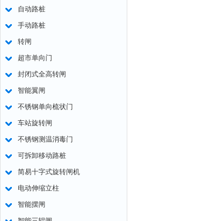
自动路桩
手动路桩
转闸
超市单向门
封闭式全高转闸
智能翼闸
不锈钢单向梳状门
车站旋转闸
不锈钢测温消毒门
可拆卸移动路桩
简易十字式旋转闸机
电动伸缩立柱
智能摆闸
智能三辊闸