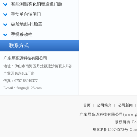
智能测温雾化消毒通道门舱
手动单向转闸门
破胎地刺/扎胎器
手提移动柱
联系方式
广东尼高迈科技有限公司
地址：佛山市南海区丹灶镇建沙路联东U谷
产业园16座102厂房
传真：0757-88010377
E-mail：fsngm@126.com
首页
公司简介
公司新闻
|
|
|
广东尼高迈科技有限公司(www.gd
版权所有 Copyr
粤ICP备15074573号
Goo