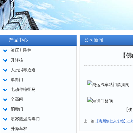
产品中心
公司新闻
液压升降柱
【佛
升降柱
人员消毒通道
单向门
电动伸缩拒马
全高闸
消毒门
【佛山鸿运汽车
喷雾测温消毒门
上一篇
【贵州铜仁火车站】出
升降车档