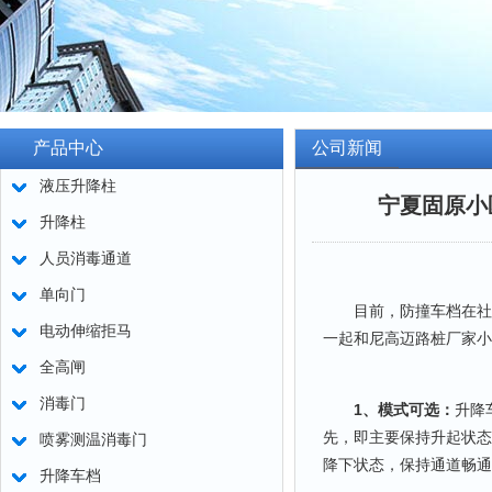
产品中心
公司新闻
液压升降柱
宁夏固原小
升降柱
人员消毒通道
单向门
目前，防撞车档在社会
电动伸缩拒马
一起和尼高迈路桩厂家小
全高闸
消毒门
1、模式可选：
升降
先，即主要保持升起状态
喷雾测温消毒门
降下状态，保持通道畅通
升降车档