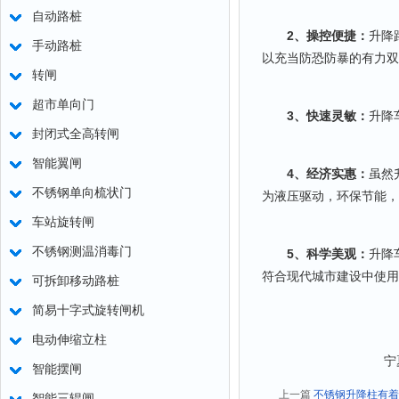
自动路桩
2
、操控便捷：
升降
手动路桩
以充当防恐防暴的有力双
转闸
超市单向门
3
、快速灵敏：
升降
封闭式全高转闸
智能翼闸
4
、经济实惠：
虽然
不锈钢单向梳状门
为液压驱动，环保节能，
车站旋转闸
不锈钢测温消毒门
5
、科学美观：
升降
符合现代城市建设中使用
可拆卸移动路桩
简易十字式旋转闸机
电动伸缩立柱
宁
智能摆闸
上一篇
不锈钢升降柱有
智能三辊闸