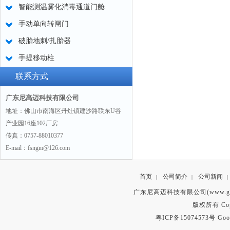
智能测温雾化消毒通道门舱
手动单向转闸门
破胎地刺/扎胎器
手提移动柱
联系方式
广东尼高迈科技有限公司
地址：佛山市南海区丹灶镇建沙路联东U谷
产业园16座102厂房
传真：0757-88010377
E-mail：fsngm@126.com
首页
公司简介
公司新闻
|
|
|
广东尼高迈科技有限公司(www.gd
版权所有 Copyr
粤ICP备15074573号
Goo