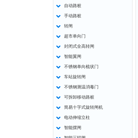
自动路桩
手动路桩
转闸
超市单向门
封闭式全高转闸
智能翼闸
不锈钢单向梳状门
车站旋转闸
不锈钢测温消毒门
可拆卸移动路桩
简易十字式旋转闸机
电动伸缩立柱
智能摆闸
智能三辊闸