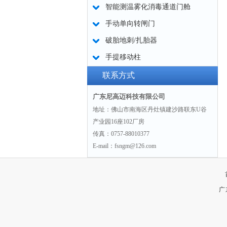
智能测温雾化消毒通道门舱
手动单向转闸门
破胎地刺/扎胎器
手提移动柱
联系方式
广东尼高迈科技有限公司
地址：佛山市南海区丹灶镇建沙路联东U谷
产业园16座102厂房
传真：0757-88010377
E-mail：fsngm@126.com
广