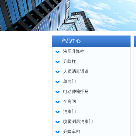
产品中心
液压升降柱
升降柱
人员消毒通道
单向门
电动伸缩拒马
全高闸
消毒门
喷雾测温消毒门
升降车档