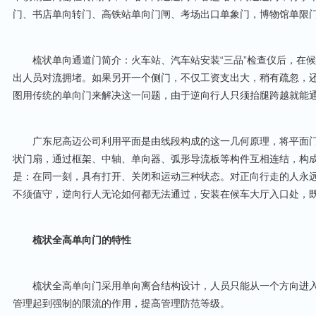
门、书店单向转门、高铁站单向门闸、考场出口单象门，博物馆单限
梳状单向通道门简介：火车站、汽车站安装“三品”检查仪后，在候
出人员对流拥堵。如果另开一个侧门，不仅工资支出大，稍有疏忽，还
图用传统的单向门来解决这一问题，由于逆向行人只须抬腿跨越就能
广东尼高迈公司利用平面是由线段构成的这一几何原理，将平面门
状门扇，通过框架、中轴、单向器、弧形导流板等构件互相连结，构
是：在同一刻，具有打开、关闭和运动三种状态。对正向行走的人永
不须值守，逆向行人无论如何都无法通过，安装在候车大厅入口处，
梳状全高单向门的特性
梳状全高单向门采用单向离合结构设计，人员只能从一个方向进入
管理起到强制的限流的作用，提高管理防范等级。