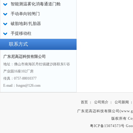
智能测温雾化消毒通道门舱
手动单向转闸门
破胎地刺/扎胎器
手提移动柱
联系方式
广东尼高迈科技有限公司
地址：佛山市南海区丹灶镇建沙路联东U谷
产业园16座102厂房
传真：0757-88010377
E-mail：fsngm@126.com
首页
公司简介
公司新闻
|
|
|
广东尼高迈科技有限公司(www.gd
版权所有 Copyr
粤ICP备15074573号
Goo