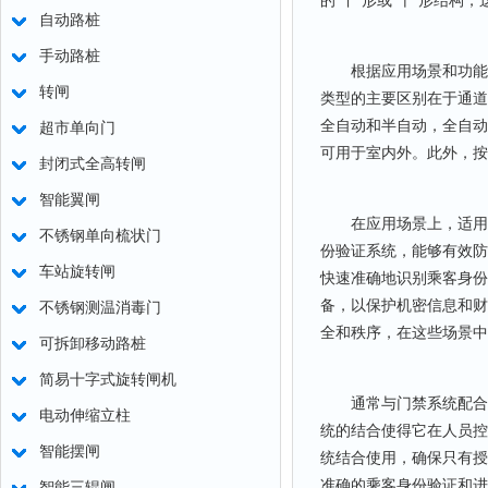
的“丫”形或“十”形结
自动路桩
手动路桩
根据应用场景和功能需
转闸
类型的主要区别在于通道
全自动和半自动，全自动
超市单向门
可用于室内外。此外，按转
封闭式全高转闸
智能翼闸
在应用场景上，适用范
不锈钢单向梳状门
份验证系统，能够有效防
车站旋转闸
快速准确地识别乘客身份
备，以保护机密信息和财
不锈钢测温消毒门
全和秩序，在这些场景中
可拆卸移动路桩
简易十字式旋转闸机
通常与门禁系统配合使
电动伸缩立柱
统的结合使得它在人员控
智能摆闸
统结合使用，确保只有授
准确的乘客身份验证和进
智能三辊闸