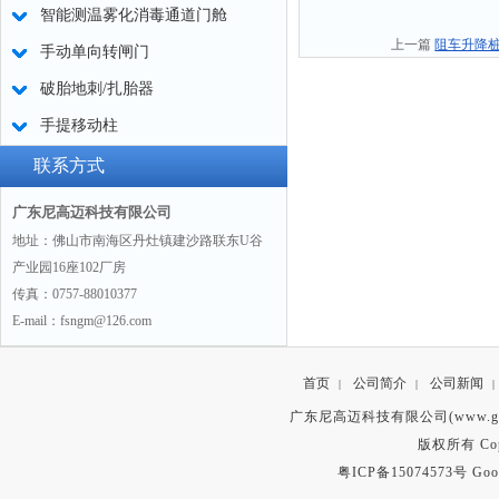
智能测温雾化消毒通道门舱
上一篇
阻车升降
手动单向转闸门
破胎地刺/扎胎器
手提移动柱
联系方式
广东尼高迈科技有限公司
地址：佛山市南海区丹灶镇建沙路联东U谷
产业园16座102厂房
传真：0757-88010377
E-mail：fsngm@126.com
首页
公司简介
公司新闻
|
|
|
广东尼高迈科技有限公司(www.gd
版权所有 Copyr
粤ICP备15074573号
Goo