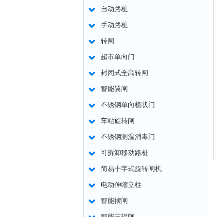
自动路桩
手动路桩
转闸
超市单向门
封闭式全高转闸
智能翼闸
不锈钢单向梳状门
车站旋转闸
不锈钢测温消毒门
可拆卸移动路桩
简易十字式旋转闸机
电动伸缩立柱
智能摆闸
智能三辊闸