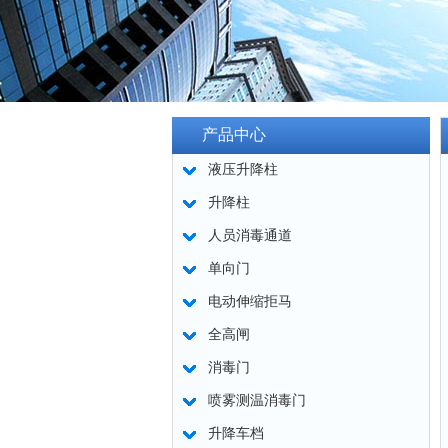
产品中心
液压升降柱
升降柱
人员消毒通道
单向门
电动伸缩拒马
全高闸
消毒门
喷雾测温消毒门
升降车档