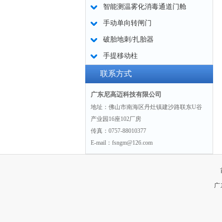
智能测温雾化消毒通道门舱
手动单向转闸门
破胎地刺/扎胎器
手提移动柱
联系方式
广东尼高迈科技有限公司
地址：佛山市南海区丹灶镇建沙路联东U谷
产业园16座102厂房
传真：0757-88010377
E-mail：fsngm@126.com
广