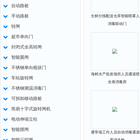
自动路桩
手动路桩
生鲜分拣配送仓库智能喷雾人
消毒联动门
转闸
超市单向门
封闭式全高转闸
智能翼闸
不锈钢单向梳状门
海鲜水产批发场所人员通道喷
车站旋转闸
全身消毒房
不锈钢测温消毒门
可拆卸移动路桩
简易十字式旋转闸机
电动伸缩立柱
智能摆闸
屠宰场工作人员自动消毒通道
智能三辊闸