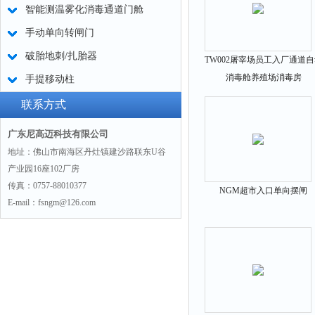
智能测温雾化消毒通道门舱
手动单向转闸门
破胎地刺/扎胎器
TW002屠宰场员工入厂通道
消毒舱养殖场消毒房
手提移动柱
联系方式
广东尼高迈科技有限公司
地址：佛山市南海区丹灶镇建沙路联东U谷
产业园16座102厂房
传真：0757-88010377
NGM超市入口单向摆闸
E-mail：fsngm@126.com